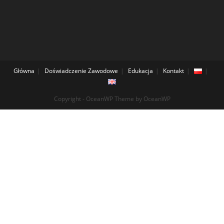
Główna
Doświadczenie Zawodowe
Edukacja
Kontakt
Copyright - OceanWP Theme by OceanWP